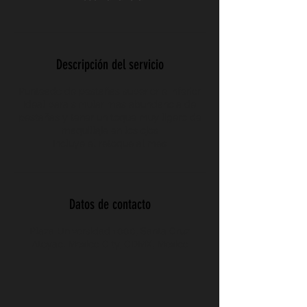
Descripción del servicio
Punteado de pestañas superior e inferior
Ideal para simular mas abundancia de
pestañas y tener un toque muy ligero de
maquillaje en los ojos
Incluye el retoque al mes
Datos de contacto
Plaza Universidad 1000, Santa Cruz
Atoyac, Mexico City, CDMX, Mexico