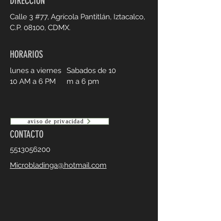
DIRECCION
Calle 3 #77, Agrícola
Pantitlán, Iztacalco,
C.P. 08100, CDMX.
HORARIOS
lunes a viernes
Sabados de 10
10 AM a 6 PM
m a 6 pm
aviso de privacidad
CONTACTO
5513056200
Microbladinga@hotmail.com