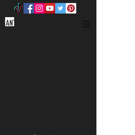
ANTONIO
III
CEJA COMPACTA
CEJA COMPACTA
5,000
pesos
2 h
2
$5,000
mexicanos
h
Plaza Universidad