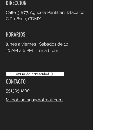
DIRECCION
Calle 3 #77, Agrícola
Pantitlán, Iztacalco,
C.P. 08100, CDMX.
HORARIOS
lunes a viernes
Sabados de 10
10 AM a 6 PM
m a 6 pm
aviso de privacidad
CONTACTO
5513056200
Microbladinga@hotmail.com