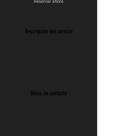
Reservar ahora
Descripción del servicio
La ceja compacta es una técnica de
micropigmentación, muy marcada y da la
apariencia de traerla siempre muy
maquillada
Incluye el retoque al mes
Datos de contacto
Plaza Universidad 1000, Santa Cruz
Atoyac, Mexico City, CDMX, Mexico